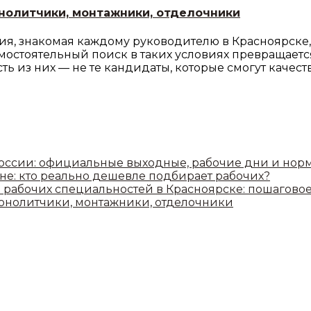
нолитчики, монтажники, отделочники
я, знакомая каждому руководителю в Красноярске, 
остоятельный поиск в таких условиях превращается 
ь из них — не те кандидаты, которые смогут качеств
России: официальные выходные, рабочие дни и нор
не: кто реально дешевле подбирает рабочих?
 рабочих специальностей в Красноярске: пошагово
монолитчики, монтажники, отделочники