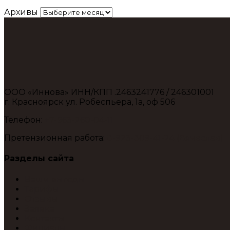
Архивы
ООО «Иннова» ИНН/КПП .2463241776 / 246301001
г. Красноярск ул. Робеспьера, 1а, оф 506
Телефон:
+7-963-260-04-11
Претензионная работа:
8-923-309-41-24 (Вячеслав)
Разделы сайта
Ваши выгоды
Тарифы
Отзывы
Заявка
Контакты
Филиалы