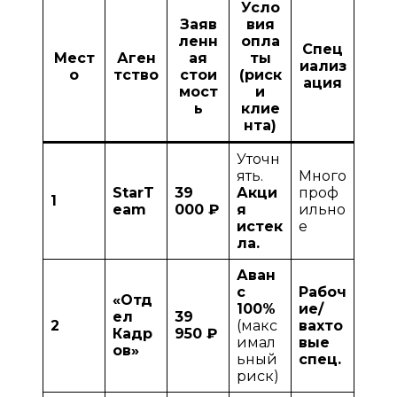
Усло
Заяв
вия
ленн
опла
Спец
Мест
Аген
ая
ты
иализ
о
тство
стои
(риск
ация
мост
и
ь
клие
нта)
Уточн
ять.
Много
StarT
39
Акци
проф
1
eam
000 ₽
я
ильно
истек
е
ла.
Аван
с
Рабоч
«Отд
100%
ие/
ел
39
2
(макс
вахто
Кадр
950 ₽
имал
вые
ов»
ьный
спец.
риск)