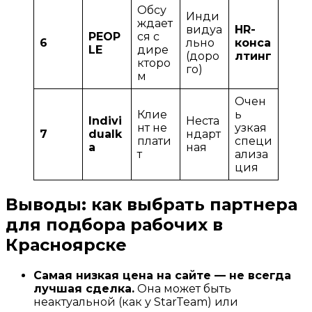
Обсу
Инди
ждает
видуа
HR-
PEOP
ся с
6
льно
конса
LE
дире
(доро
лтинг
кторо
го)
м
Очен
Клие
ь
Indivi
Неста
нт не
узкая
7
dualk
ндарт
плати
специ
a
ная
т
ализа
ция
Выводы: как выбрать партнера
для подбора рабочих в
Красноярске
Самая низкая цена на сайте — не всегда
лучшая сделка.
Она может быть
неактуальной (как у StarTeam) или