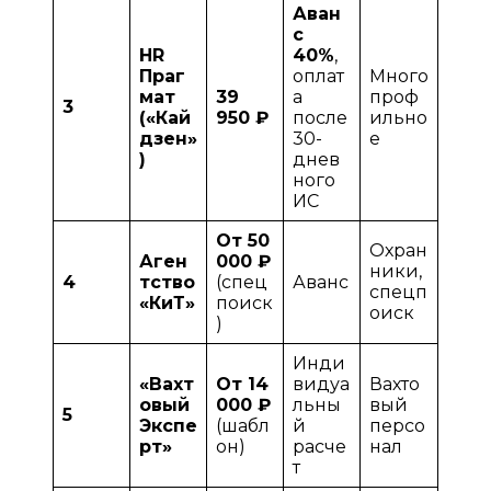
Аван
с
HR
40%
,
Праг
оплат
Много
мат
39
а
проф
3
(«Кай
950 ₽
после
ильно
дзен»
30-
е
)
днев
ного
ИС
От 50
Охран
Аген
000 ₽
ники,
4
тство
(спец
Аванс
спецп
«КиТ»
поиск
оиск
)
Инди
«Вахт
От 14
видуа
Вахто
овый
000 ₽
льны
вый
5
Экспе
(шабл
й
персо
рт»
он)
расче
нал
т