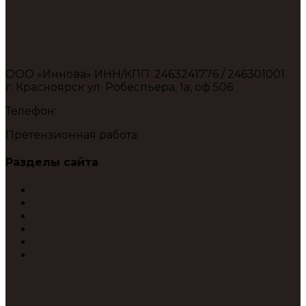
ООО «Иннова» ИНН/КПП .2463241776 / 246301001
г. Красноярск ул. Робеспьера, 1а, оф 506
Телефон:
+7-963-260-04-11
Претензионная работа:
8-923-309-41-24 (Вячеслав)
Разделы сайта
Ваши выгоды
Тарифы
Отзывы
Заявка
Контакты
Филиалы