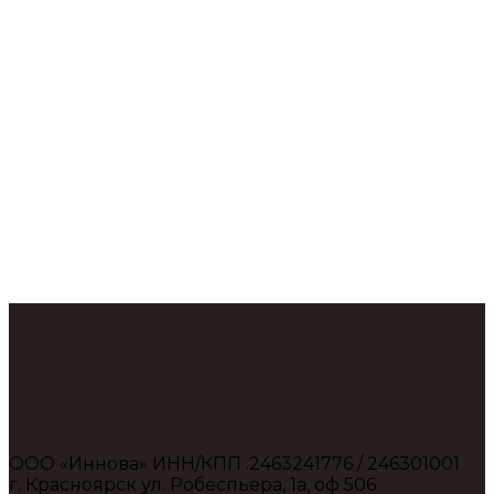
ООО «Иннова» ИНН/КПП .2463241776 / 246301001
г. Красноярск ул. Робеспьера, 1а, оф 506